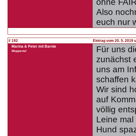
ohne FAIRp
Also noch
euch nur 
# 192
Eintrag vom 20. 5. 2019 
Marina & Peter mit Barnie
Für uns d
Wuppertal
zunächst 
uns am Inf
schaffen k
Wir sind h
auf Komma
völlig ent
Leine mal
Hund spaz