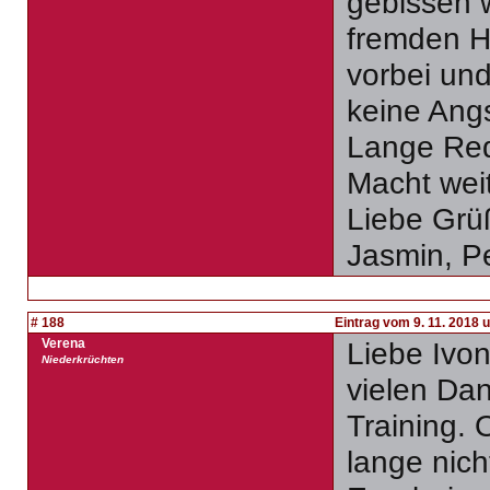
gebissen 
fremden Hu
vorbei un
keine Angs
Lange Rede
Macht weit
Liebe Grü
Jasmin, P
# 188
Eintrag vom 9. 11. 2018 
Verena
Liebe Ivo
Niederkrüchten
vielen Dan
Training.
lange nich