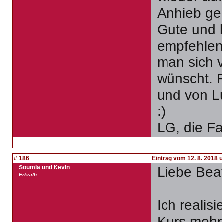
Anhieb ge
Gute und 
empfehlen.
man sich 
wünscht. 
und von L
:)
LG, die Fa
# 186
Eintrag vom 12. 8. 2018 
Soumia und Kevin
Liebe Bea
Erkrath
Ich realis
Kurs mehr