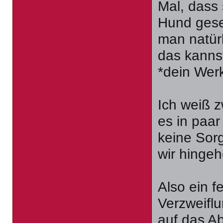
Mal, dass 
Hund gese
man natürl
das kannst
*dein Werk
Ich weiß z
es in paa
keine Sorg
wir hinge
Also ein f
Verzweifl
auf das A