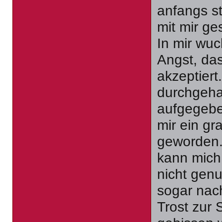
anfangs s
mit mir ge
In mir wu
Angst, da
akzeptier
durchgeha
aufgegebe
mir ein gr
geworden. 
kann mich 
nicht gen
sogar nac
Trost zur