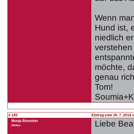
Wenn man 
Hund ist, 
niedlich e
verstehen 
entspannt
möchte, d
genau ric
Tom!
Soumia+K
# 185
Eintrag vom 30. 7. 2018 
Monja Boventer
Liebe Bea
Hilden