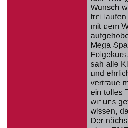
Wunsch war
frei laufe
mit dem We
aufgehoben
Mega Spaß
Folgekurs.
sah alle K
und ehrlic
vertraue me
ein tolles
wir uns g
wissen, d
Der nächst