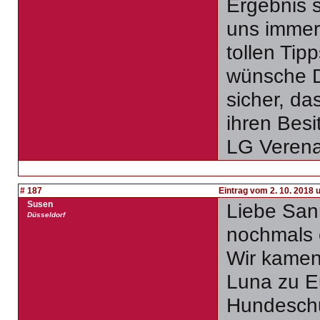
Ergebnis s
uns immer 
tollen Tip
wünsche Di
sicher, d
ihren Besi
LG Veren
# 187
Eintrag vom 2. 10. 2018 
Susen
Liebe Sann
Düsseldorf
nochmals 
Wir kamen
Luna zu E
Hundeschul