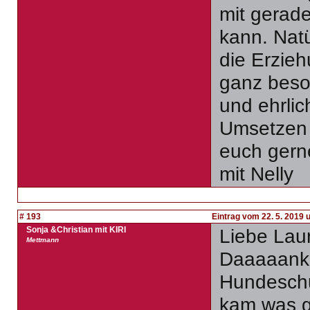
mit gerad
kann. Natü
die Erzie
ganz beson
und ehrli
Umsetzen
euch gerne
mit Nelly
# 193
Eintrag vom 22. 5. 2019 
Sonja &Christian mit KIRI
Liebe Laur
Mettmann
Daaaaanke 
Hundeschu
kam was g