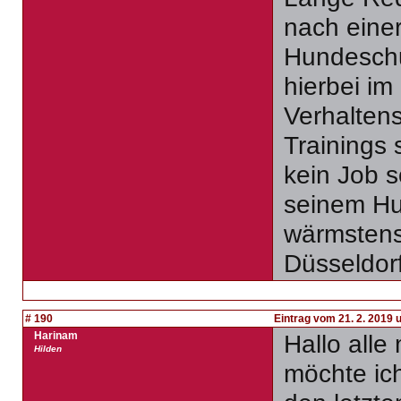
nach einer
Hundeschul
hierbei im 
Verhaltens
Trainings s
kein Job s
seinem Hun
wärmstens
Düsseldor
# 190
Eintrag vom 21. 2. 2019 
Harinam
Hallo alle
Hilden
möchte ic