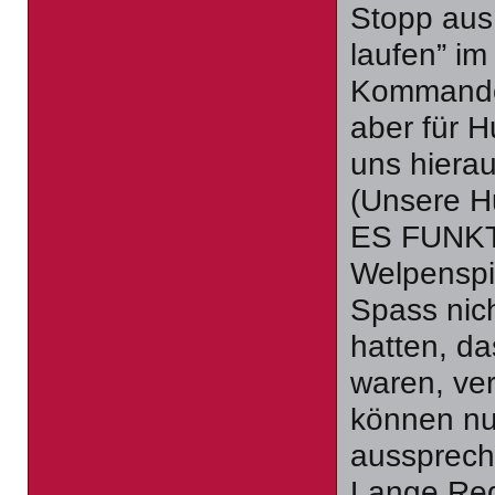
Stopp aus
laufen” i
Kommandos
aber für H
uns hiera
(Unsere H
ES FUNKTI
Welpenspie
Spass nic
hatten, da
waren, ver
können nu
aussprech
Lange Red