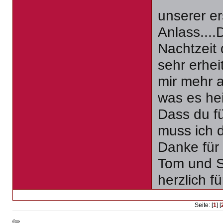
unserer er
Anlass....
Nachtzeit 
sehr erhei
mir mehr a
was es he
Dass du fü
muss ich d
Danke für 
Tom und S
herzlich f
Seite: [
1
] [