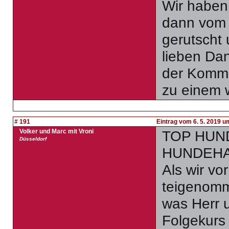
Wir haben
dann vom 
gerutscht 
lieben Dan
der Komma
zu einem 
# 191
Eintrag vom 6. 5. 2019 u
Volker und Marc mit Vroni
TOP HUN
Düsseldorf
HUNDEH
Als wir v
teigenomme
was Herr 
Folgekurs