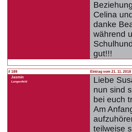
Beziehun
Celina un
danke Beat
während u
Schulhund
gut!!!
# 189
Eintrag vom 21. 11. 2018
Jasmin
Liebe Susa
Langenfeld
nun sind s
bei euch t
Am Anfang
aufzuhören
teilweise 