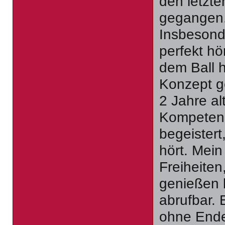
den letzte
gegangen. 
Insbesond
perfekt h
dem Ball 
Konzept ge
2 Jahre al
Kompetenz
begeistert
hört. Mein
Freiheite
genießen k
abrufbar. 
ohne Ende,