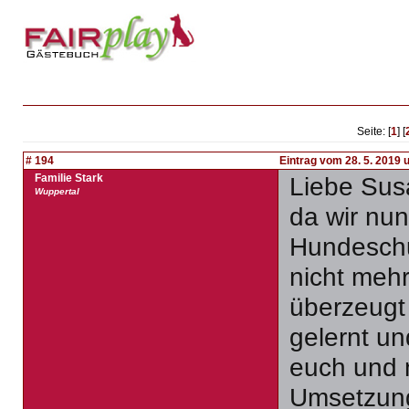
Seite: [
1
] [
# 194
Eintrag vom 28. 5. 2019 
Familie Stark
Liebe Sus
Wuppertal
da wir nu
Hundeschu
nicht meh
überzeugt 
gelernt un
euch und 
Umsetzu