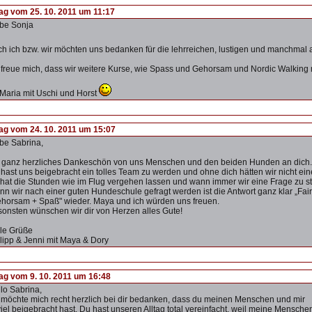
rag vom 25. 10. 2011 um 11:17
be Sonja
h ich bzw. wir möchten uns bedanken für die lehrreichen, lustigen und manchma
 freue mich, dass wir weitere Kurse, wie Spass und Gehorsam und Nordic Walking 
Maria mit Uschi und Horst
rag vom 24. 10. 2011 um 15:07
be Sabrina,
 ganz herzliches Dankeschön von uns Menschen und den beiden Hunden an dich.
hast uns beigebracht ein tolles Team zu werden und ohne dich hätten wir nicht 
 hat die Stunden wie im Flug vergehen lassen und wann immer wir eine Frage zu ste
n wir nach einer guten Hundeschule gefragt werden ist die Antwort ganz klar „Fair
horsam + Spaß" wieder. Maya und ich würden uns freuen.
onsten wünschen wir dir von Herzen alles Gute!
le Grüße
lipp & Jenni mit Maya & Dory
rag vom 9. 10. 2011 um 16:48
lo Sabrina,
 möchte mich recht herzlich bei dir bedanken, dass du meinen Menschen und mir
iel beigebracht hast. Du hast unseren Alltag total vereinfacht, weil meine Mensche