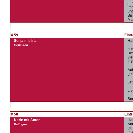
jet
imm
und
Bis
Ma
# 59
Eint
Sonja mit Isla
Hal
Mettmann
nun
Bes
vie
Inz
Auf
ge
Jet
Lie
Son
# 58
Eint
Karin mit Anton
Hal
Ant
Ratingen
Du 
in 