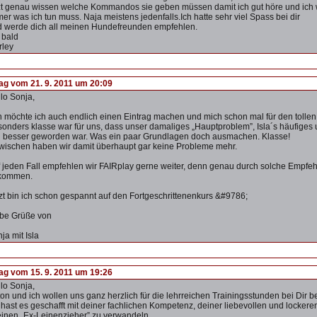
zt genau wissen welche Kommandos sie geben müssen damit ich gut höre und ich 
er was ich tun muss. Naja meistens jedenfalls.Ich hatte sehr viel Spass bei dir
 werde dich all meinen Hundefreunden empfehlen.
 bald
rley
rag vom 21. 9. 2011 um 20:09
lo Sonja,
 möchte ich auch endlich einen Eintrag machen und mich schon mal für den tollen
onders klasse war für uns, dass unser damaliges „Hauptproblem”, Isla´s häufige
l besser geworden war. Was ein paar Grundlagen doch ausmachen. Klasse!
wischen haben wir damit überhaupt gar keine Probleme mehr.
 jeden Fall empfehlen wir FAIRplay gerne weiter, denn genau durch solche Empf
kommen.
zt bin ich schon gespannt auf den Fortgeschrittenenkurs &#9786;
be Grüße von
ja mit Isla
rag vom 15. 9. 2011 um 19:26
lo Sonja,
on und ich wollen uns ganz herzlich für die lehrreichen Trainingsstunden bei Dir 
hast es geschafft mit deiner fachlichen Kompetenz, deiner liebevollen und lockere
einen „Ex-Leinenzieher” zu verwandeln.