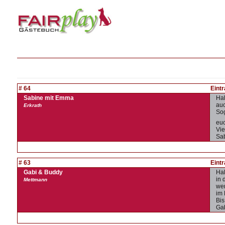
# 64
Eint
Sabine mit Emma
Hal
auc
Erkrath
Sog
eu
Vie
Sa
# 63
Eint
Gabi & Buddy
Hal
in 
Mettmann
wen
im 
Bis
Ga