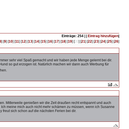
Einträge: 254 | |
Eintrag hinzufügen
|
8
] [
9
] [
10
] [
11
] [
12
] [
13
] [
14
] [
15
] [
16
] [
17
] [
18
] [
19
] [
20
] [
21
] [
22
] [
23
] [
24
] [
25
] [
26
]
 immer sehr viel Spaß gemacht und wir haben jede Menge gelernt bei dir.
nd so gut erzogen ist. Natürlich machen wir dann auch Werbung für
ehen.
ben. Mitlerweile genießen wir die Zeit draußen recht entspannt und auch
n. Ich meine mich auch nicht mehr schämen zu müssen, wenn ich Susanne
 freut sich schon auf die nächsten Ferien bei dir.