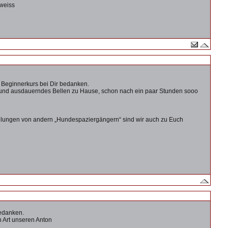
weiss
 Beginnerkurs bei Dir bedanken.
s und ausdauerndes Bellen zu Hause, schon nach ein paar Stunden sooo
ehlungen von andern „Hundespaziergängern“ sind wir auch zu Euch
bedanken.
n Art unseren Anton