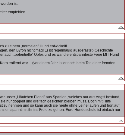
eworden ist.
.
eiter empfehlen.
och zu einem „normalen” Hund entwickelt!
en, den Byron nicht mag! Er ist regelmäßig ausgerastet (Geschichte
nter auch „potentielle” Opfer, und es war die entspannteste Feier MIT Hund
rb entfernt war.... (vor einem Jahr ist er noch beim Ton einer fremden
 wir unser „Häufchen Elend” aus Spanien, welches nur aus Angst bestand,
e nur doppelt und dreifach gesichtert bleiben muss. Doch mit Hilfe
ngst zu nehmen und so kann auch sie heute ohne Leine laufen und hört auf
z entspannt mit ihr ins Freie zu gehen. Eure Hundeschule ist einfach nur