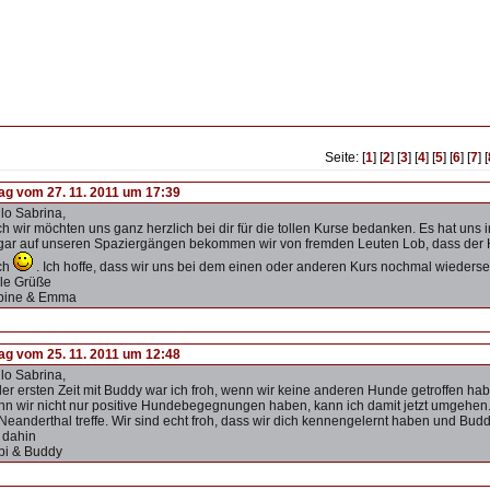
Seite: [
1
] [
2
] [
3
] [
4
] [
5
] [
6
] [
7
] [
rag vom 27. 11. 2011 um 17:39
lo Sabrina,
h wir möchten uns ganz herzlich bei dir für die tollen Kurse bedanken. Es hat uns
ar auf unseren Spaziergängen bekommen wir von fremden Leuten Lob, dass der Hu
ch
. Ich hoffe, dass wir uns bei dem einen oder anderen Kurs nochmal wieders
le Grüße
bine & Emma
rag vom 25. 11. 2011 um 12:48
lo Sabrina,
der ersten Zeit mit Buddy war ich froh, wenn wir keine anderen Hunde getroffen ha
n wir nicht nur positive Hundebegegnungen haben, kann ich damit jetzt umgehe
Neanderthal treffe. Wir sind echt froh, dass wir dich kennengelernt haben und Buddy
 dahin
bi & Buddy