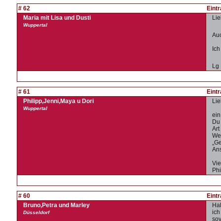
# 62
Eint
Maria mit Lisa und Dusti
Lie
Wuppertal
Auc
Ich
Lg 
# 61
Eint
Philipp,Jenni,Maya u Dori
Lie
Wuppertal
ein
Du 
Art
Wen
„Ge
Ans
Vie
Phi
# 60
Eint
Bruno,Petra und Marley
Hal
ich
Düsseldorf
sov