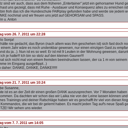
lz sind wir auch, dass aus dem früheren „Entertainer” jetzt ein gehorsamer Hund g
hast uns gezeigt, dass mit Ruhe - Ausdauer und Konsequenz alles zu erreichen ist
 bin froh das ich die Hundeschule FAIRplay gefunden habe und werde sie jedem w
NKE nochmal und wir freuen uns jetzt auf GEHORSAM und SPASS.
in u. Anton
rag vom 26. 7. 2011 um 22:28
lo Sonja!
 hätte nie gedacht, das Byron (nach allem was ihm geschehen ist) sich fast doch n
 einem Jahr wäre es noch undenkbar gewesen, nur einen einzigen Gast zu empfang
nst du ja...). Nun ist es so weit: Er ist mit 9 Leuten in der Wohnung gewesen, daru
 ich je hatte!!! Ich bin so stolz auf den kleinen Gauner!!!
hat sich nicht mal von einem fremden beeindrucken lassen, der ca 1 m von seinem Ko
mme im Eingang ausgeflippt...)
 daher: DANKE, DANKE, DANKE!!!!!!
rag vom 21. 7. 2011 um 10:24
ebe Susanne,
te ist es an der Zeit dir einen großen DANK auszusprechen. Vor 7 Monaten haben
ommen. Da dachten wir schon das wir Laika nie von der Leine lassen können und si
nes Trainings und deiner Ratschläge haben wir es geschafft ihr viel von dieser A
 Kommandos, die wir bei dir gelernt haben. Es macht jeden Tag auf's neue Spaß gan
TZE! Wir sehen uns wieder.
rag vom 7. 7. 2011 um 14:05