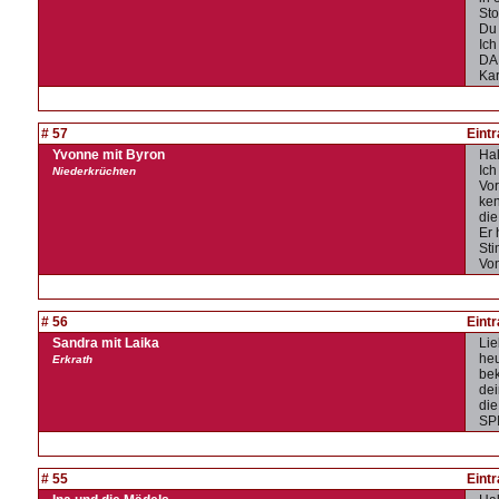
Sto
Du 
Ich
DA
Kar
# 57
Eint
Yvonne mit Byron
Hal
Ich
Niederkrüchten
Vor
ken
die
Er 
Sti
Von
# 56
Eint
Sandra mit Laika
Li
heu
Erkrath
bek
dei
die
SPI
# 55
Eint