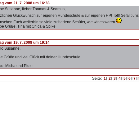
rag vom 21. 7. 2008 um 16:38
be Susanne, lieber Thomas & Seamus,
zlichen Glückwunsch zur eigenen Hundeschule & zur eigenen HP! Toll! Gefällt uns
schen Euch weiterhin so viele zufriedene Schüler, wie wir es waren
be Grüße, Tina mit Chica & Spike
rag vom 19. 7. 2008 um 19:14
lo Susanne,
be Grüße und viel Glück mit deiner Hundeschule.
o, Micha und Pluto.
Seite: [
1
] [
2
] [
3
] [
4
] [
5
] [
6
] [
7
] [