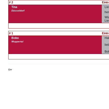
# 2
Eint
Tina
Lie
Düsseldorf
her
Wün
Lie
# 1
Eint
Bobo
Hal
Wuppertal
lie
Bob