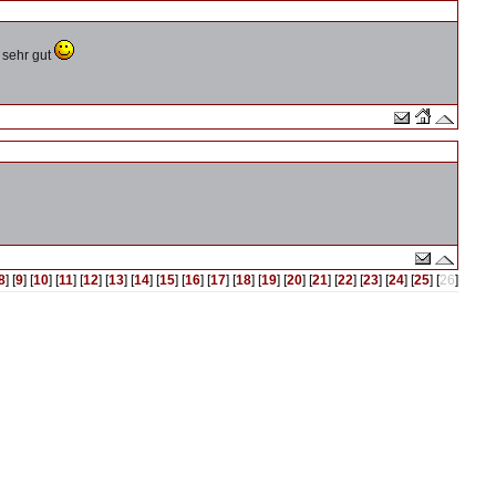
 sehr gut
8
] [
9
] [
10
] [
11
] [
12
] [
13
] [
14
] [
15
] [
16
] [
17
] [
18
] [
19
] [
20
] [
21
] [
22
] [
23
] [
24
] [
25
] [
26
]