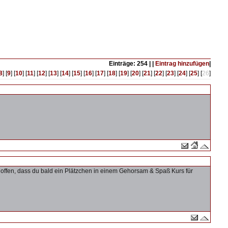
Einträge: 254 | |
Eintrag hinzufügen
|
8
] [
9
] [
10
] [
11
] [
12
] [
13
] [
14
] [
15
] [
16
] [
17
] [
18
] [
19
] [
20
] [
21
] [
22
] [
23
] [
24
] [
25
] [
26
]
hoffen, dass du bald ein Plätzchen in einem Gehorsam & Spaß Kurs für