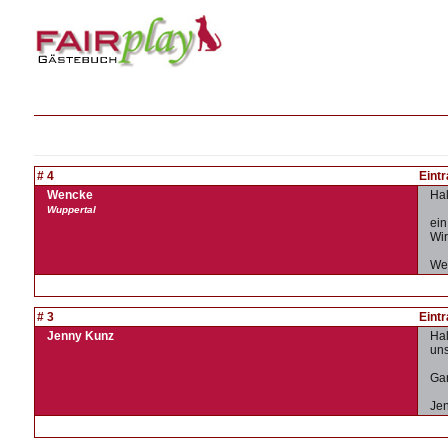
# 4
Eint
Wencke
Hal
Wuppertal
ein
Wir
Wen
# 3
Eint
Jenny Kunz
Hal
uns
Gan
Jen