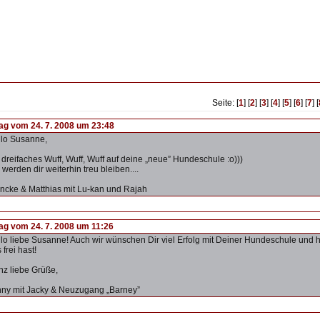
Seite: [
1
] [
2
] [
3
] [
4
] [
5
] [
6
] [
7
] [
rag vom 24. 7. 2008 um 23:48
lo Susanne,
 dreifaches Wuff, Wuff, Wuff auf deine „neue” Hundeschule :o)))
 werden dir weiterhin treu bleiben....
cke & Matthias mit Lu-kan und Rajah
rag vom 24. 7. 2008 um 11:26
lo liebe Susanne! Auch wir wünschen Dir viel Erfolg mit Deiner Hundeschule und 
 frei hast!
z liebe Grüße,
ny mit Jacky & Neuzugang „Barney”